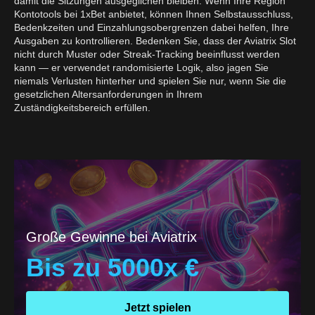
damit die Sitzungen ausgeglichen bleiben. Wenn Ihre Region
Kontotools bei 1xBet anbietet, können Ihnen Selbstausschluss,
Bedenkzeiten und Einzahlungsobergrenzen dabei helfen, Ihre
Ausgaben zu kontrollieren. Bedenken Sie, dass der Aviatrix Slot
nicht durch Muster oder Streak-Tracking beeinflusst werden
kann — er verwendet randomisierte Logik, also jagen Sie
niemals Verlusten hinterher und spielen Sie nur, wenn Sie die
gesetzlichen Altersanforderungen in Ihrem
Zuständigkeitsbereich erfüllen.
Große Gewinne bei Aviatrix
Bis zu 5000x €
Jetzt spielen