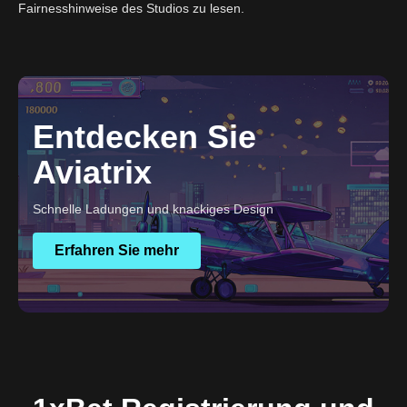
Fairnesshinweise des Studios zu lesen.
Entdecken Sie
Aviatrix
Schnelle Ladungen und knackiges Design
Erfahren Sie mehr