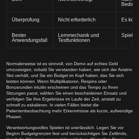
Bedingu
Überprüfung
Nicht erforderlich
Es könn
Bester
Lernmechanik und
Spielen 
Anwendungsfall
Testfunktionen
Normalerweise ist es sinnvoll, von Demo auf echtes Geld
umzusteigen, sobald Sie verstanden haben, wie sich der Aviatrix
Slot verhält, und Sie ein Budget im Kopf haben, das Sie sich
leisten können. Wenn Multiplikatoren, Respins oder
Bonusrunden intuitiv erscheinen und das Tempo zu Ihren
Sitzungen passt, wählen Sie einen bescheidenen Einsatz und
verfolgen Sie Ihre Ergebnisse im Laufe der Zeit, anstatt zu
schnell zu eskalieren. In vielen Fällen bietet die
Patientenbeobachtung mehr Erkenntnisse als kurze, aufwendige
Phasen.
Verantwortungsvolles Spielen ist unerlässlich. Legen Sie vor
Beginn Budgetgrenzen fest und berücksichtigen Sie Zeitlimits,