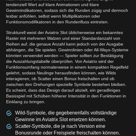
tendenziell Wert auf klare Animationen und klare
Gewinnindikatoren, sodass sich die Runden zügig und dennoch
lesbar anfühlen, selbst wenn Multiplikatoren oder
Funktionsmodifikatoren in den Rundenfluss eintreten.
Strukturell weist der Aviatrix Slot üblicherweise ein bekanntes
Raster mit mehreren Walzen und einer Standardanzahl von
Reihen auf, die genaue Anzahl kann jedoch von der Ausgabe
abhängen, die Sie spielen. Gewinnlinien oder All-Ways-Systeme
könnten verwendet werden — Spieler sollten zur Bestätigung
die Auszahlungstabelle überprüfen. Von Aviatrix wird der
Funktionsumfang normalerweise in einem kompakten Regelfeld
gelehrt, sodass Neulinge herausfinden können, wie Wilds
interagieren, ob Scatter einen Bonus freischalten und ob
zwischen den Drehungen spezielle Symbole bestehen bleiben.
Es scheint, dass das Design darauf abzielt, ein geradliniges
Basisspiel mit Schüben höherer Intensität in den Funktionen in
Einklang zu bringen.
Wild-Symbole, die gegebenenfalls vollständige
Gewinne im Aviatrix Slot ersetzen können.
Scatter-Symbole, die je nach Version eine
Bonusrunde oder Freispiele freischalten können.