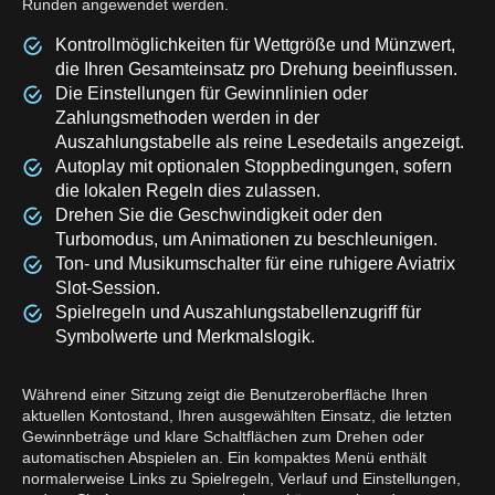
Runden angewendet werden.
Kontrollmöglichkeiten für Wettgröße und Münzwert,
die Ihren Gesamteinsatz pro Drehung beeinflussen.
Die Einstellungen für Gewinnlinien oder
Zahlungsmethoden werden in der
Auszahlungstabelle als reine Lesedetails angezeigt.
Autoplay mit optionalen Stoppbedingungen, sofern
die lokalen Regeln dies zulassen.
Drehen Sie die Geschwindigkeit oder den
Turbomodus, um Animationen zu beschleunigen.
Ton- und Musikumschalter für eine ruhigere Aviatrix
Slot-Session.
Spielregeln und Auszahlungstabellenzugriff für
Symbolwerte und Merkmalslogik.
Während einer Sitzung zeigt die Benutzeroberfläche Ihren
aktuellen Kontostand, Ihren ausgewählten Einsatz, die letzten
Gewinnbeträge und klare Schaltflächen zum Drehen oder
automatischen Abspielen an. Ein kompaktes Menü enthält
normalerweise Links zu Spielregeln, Verlauf und Einstellungen,