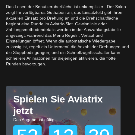
Das Lesen der Benutzeroberfläche ist unkompliziert. Der Saldo
zeigt Ihr verfügbares Guthaben an, das Einsatzfeld gibt Ihren
aktuellen Einsatz pro Drehung an und die Drehschaltfläche
beginnt eine Runde im Aviatrix-Slot. Gewinnlinie oder
Zahlungsmethodendetails werden in der Auszahlungstabelle
angezeigt, während das Menü Regeln, Verlauf und
Einstellungen öffnet. Wenn die automatische Wiedergabe
zulässig ist, regelt ein Untermenü die Anzahl der Drehungen und
die Stoppbedingungen, und ein Schnellzugriffsschalter kann
schnellere Animationen für diejenigen aktivieren, die flotte
Runden bevorzugen.
Spielen Sie Aviatrix
jetzt
Das Angebot ist gültig: