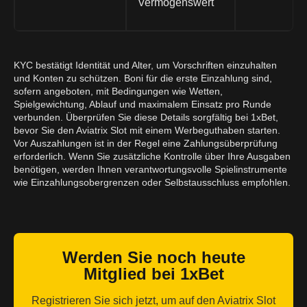
Vermögenswert
KYC bestätigt Identität und Alter, um Vorschriften einzuhalten
und Konten zu schützen. Boni für die erste Einzahlung sind,
sofern angeboten, mit Bedingungen wie Wetten,
Spielgewichtung, Ablauf und maximalem Einsatz pro Runde
verbunden. Überprüfen Sie diese Details sorgfältig bei 1xBet,
bevor Sie den Aviatrix Slot mit einem Werbeguthaben starten.
Vor Auszahlungen ist in der Regel eine Zahlungsüberprüfung
erforderlich. Wenn Sie zusätzliche Kontrolle über Ihre Ausgaben
benötigen, werden Ihnen verantwortungsvolle Spielinstrumente
wie Einzahlungsobergrenzen oder Selbstausschluss empfohlen.
Werden Sie noch heute
Mitglied bei 1xBet
Registrieren Sie sich jetzt, um auf den Aviatrix Slot