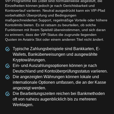
VIP-Programme bei 1xBet sind normalerweise abgestuft, die
Einzelheiten können jedoch je nach Gerichtsbarkeit und
Kontoverlauf variieren. Neutral ausgedrückt kann ein VIP-Pfad
vorbehaltlich Überprüfung und Bedingungen
maßgeschneiderten Support, regelmäßige Vorteile oder höhere
Kontolimits bieten. Es ist ratsam zu beurteilen, ob solche
Funktionen mit Ihrem Spielstil übereinstimmen, und sich daran
zu erinnern, dass der VIP-Status die zugrunde liegenden
Quoten im Aviatrix Slot oder einem anderen Titel nicht ändert.
Typische Zahlungsbeispiele sind Bankkarten, E-
Wallets, Banküberweisungen und ausgewählte
Kryptowährungen.
Ein- und Auszahlungsoptionen können je nach
Deutschland und Kontoüberprüfungsstatus variieren.
Die angezeigten Währungen können lokale und
internationale Optionen umfassen, die an der Kasse
angezeigt werden.
Die Bearbeitungszeiten reichen bei Bankmethoden
oft von nahezu augenblicklich bis zu mehreren
Werktagen.