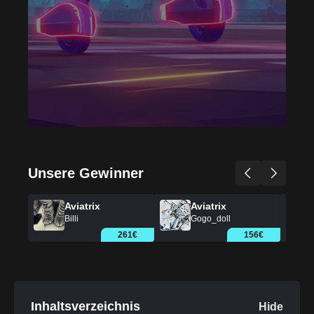
Unsere Gewinner
Aviatrix
Aviatrix
Billi
Gogo_doll
261€
156€
Inhaltsverzeichnis
Hide