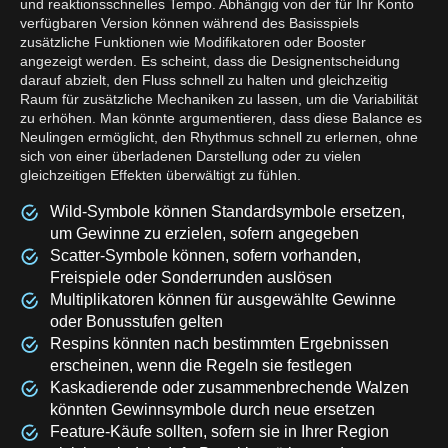
und reaktionsschnelles Tempo. Abhängig von der für Ihr Konto
verfügbaren Version können während des Basisspiels
zusätzliche Funktionen wie Modifikatoren oder Booster
angezeigt werden. Es scheint, dass die Designentscheidung
darauf abzielt, den Fluss schnell zu halten und gleichzeitig
Raum für zusätzliche Mechaniken zu lassen, um die Variabilität
zu erhöhen. Man könnte argumentieren, dass diese Balance es
Neulingen ermöglicht, den Rhythmus schnell zu erlernen, ohne
sich von einer überladenen Darstellung oder zu vielen
gleichzeitigen Effekten überwältigt zu fühlen.
Wild-Symbole können Standardsymbole ersetzen,
um Gewinne zu erzielen, sofern angegeben
Scatter-Symbole können, sofern vorhanden,
Freispiele oder Sonderrunden auslösen
Multiplikatoren können für ausgewählte Gewinne
oder Bonusstufen gelten
Respins könnten nach bestimmten Ergebnissen
erscheinen, wenn die Regeln sie festlegen
Kaskadierende oder zusammenbrechende Walzen
könnten Gewinnsymbole durch neue ersetzen
Feature-Käufe sollten, sofern sie in Ihrer Region