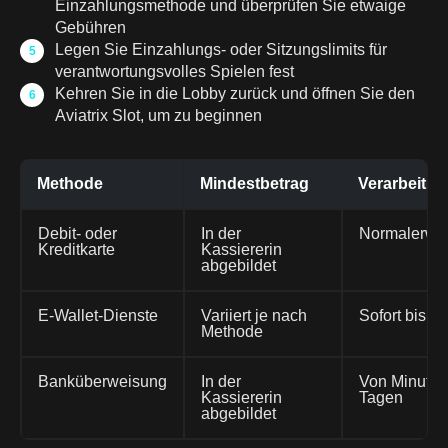
Einzahlungsmethode und überprüfen Sie etwaige
Gebühren
Legen Sie Einzahlungs- oder Sitzungslimits für
verantwortungsvolles Spielen fest
Kehren Sie in die Lobby zurück und öffnen Sie den
Aviatrix Slot, um zu beginnen
Methode
Mindestbetrag
Verarbeitu
Debit- oder
In der
Normalerwei
Kreditkarte
Kassiererin
abgebildet
E-Wallet-Dienste
Variiert je nach
Sofort bis n
Methode
Banküberweisung
In der
Von Minuten
Kassiererin
Tagen
abgebildet