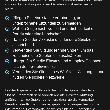
sodass die Leistung auf allen Geräten von Aviatrix vertraut
bleibt.
Pflegen Sie eine stabile Verbindung, um
unterbrochene Sitzungen zu vermeiden
Wählen Sie je nach Komfort und Sichtbarkeit ein
Porträt oder eine Landschaft
Halten Sie den Akkustand für längere Spielzeiten
ausreichend
Verwenden Sie Sitzungserinnerungen, um das
kontinuierliche Spielen einzuschränken
Überprüfen Sie die Einsatz- und Autoplay-Optionen
nach dem Gerätewechsel
Vermeiden Sie öffentliches WLAN für Zahlungen und
nutzen Sie sichere Netzwerke
Praktisch gesehen sollte sich das mobile Spielen des Aviatrix
Slot bei Parimatch sehr ähnlich wie die Desktop-Nutzung
anfühlen. Einige Spieler berichten, dass sie die kompakte
Benutzeroberfläche für kurze, geplante Sitzungen bevorzugen.
Wie immer gilt verantwortungsvolles Spielen — setzen Sie