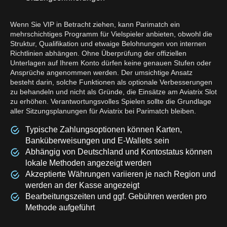
Wenn Sie VIP in Betracht ziehen, kann Parimatch ein
mehrschichtiges Programm für Vielspieler anbieten, obwohl die
Struktur, Qualifikation und etwaige Belohnungen von internen
Richtlinien abhängen. Ohne Überprüfung der offiziellen
Unterlagen auf Ihrem Konto dürfen keine genauen Stufen oder
Ansprüche angenommen werden. Der umsichtige Ansatz
besteht darin, solche Funktionen als optionale Verbesserungen
zu behandeln und nicht als Gründe, die Einsätze am Aviatrix Slot
zu erhöhen. Verantwortungsvolles Spielen sollte die Grundlage
aller Sitzungsplanungen für Aviatrix bei Parimatch bleiben.
Typische Zahlungsoptionen können Karten,
Banküberweisungen und E-Wallets sein
Abhängig von Deutschland und Kontostatus können
lokale Methoden angezeigt werden
Akzeptierte Währungen variieren je nach Region und
werden an der Kasse angezeigt
Bearbeitungszeiten und ggf. Gebühren werden pro
Methode aufgeführt