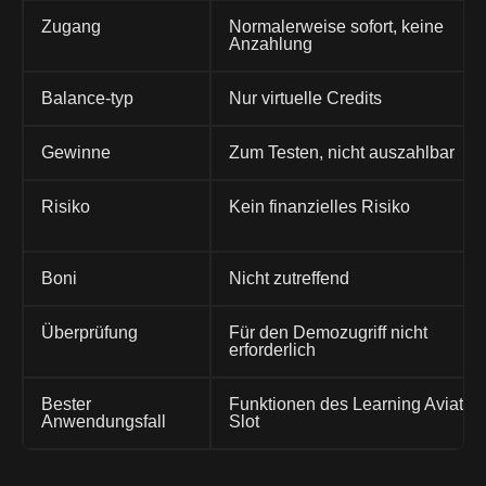
Zugang
Normalerweise sofort, keine
Anzahlung
Balance-typ
Nur virtuelle Credits
Gewinne
Zum Testen, nicht auszahlbar
Risiko
Kein finanzielles Risiko
Boni
Nicht zutreffend
Überprüfung
Für den Demozugriff nicht
erforderlich
Bester
Funktionen des Learning Aviatrix
Anwendungsfall
Slot