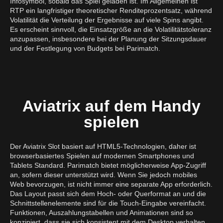
Infosymbol, sobald das Spiel geladen ist. Im Allgemeinen ist
RTP ein langfristiger theoretischer Renditeprozentsatz, während
Volatilität die Verteilung der Ergebnisse auf viele Spins angibt.
Es erscheint sinnvoll, die Einsatzgröße an die Volatilitätstoleranz
anzupassen, insbesondere bei der Planung der Sitzungsdauer
und der Festlegung von Budgets bei Parimatch.
Aviatrix auf dem Handy
spielen
Der Aviatrix Slot basiert auf HTML5-Technologien, daher ist
browserbasiertes Spielen auf modernen Smartphones und
Tablets Standard. Parimatch bietet möglicherweise App-Zugriff
an, sofern dieser unterstützt wird. Wenn Sie jedoch mobiles
Web bevorzugen, ist nicht immer eine separate App erforderlich.
Das Layout passt sich dem Hoch- oder Querformat an und die
Schnittstellenelemente sind für die Touch-Eingabe vereinfacht.
Funktionen, Auszahlungstabellen und Animationen sind so
konzipiert, dass sie sich konsistent mit dem Desktop verhalten,