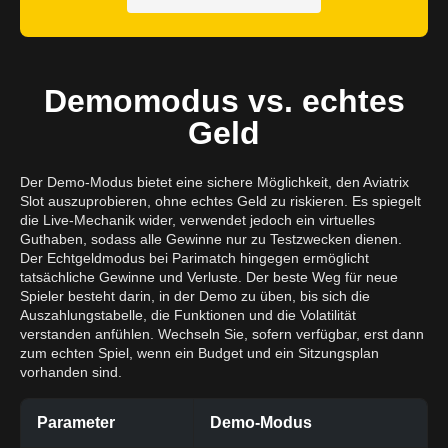
Demomodus vs. echtes
Geld
Der Demo-Modus bietet eine sichere Möglichkeit, den Aviatrix
Slot auszuprobieren, ohne echtes Geld zu riskieren. Es spiegelt
die Live-Mechanik wider, verwendet jedoch ein virtuelles
Guthaben, sodass alle Gewinne nur zu Testzwecken dienen.
Der Echtgeldmodus bei Parimatch hingegen ermöglicht
tatsächliche Gewinne und Verluste. Der beste Weg für neue
Spieler besteht darin, in der Demo zu üben, bis sich die
Auszahlungstabelle, die Funktionen und die Volatilität
verstanden anfühlen. Wechseln Sie, sofern verfügbar, erst dann
zum echten Spiel, wenn ein Budget und ein Sitzungsplan
vorhanden sind.
Parameter
Demo-Modus