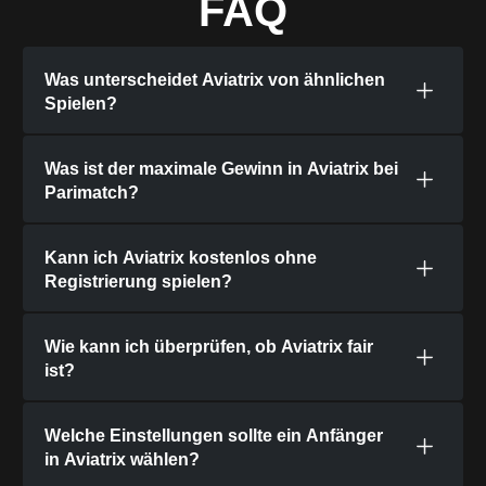
FAQ
Was unterscheidet Aviatrix von ähnlichen
Spielen?
Was ist der maximale Gewinn in Aviatrix bei
Parimatch?
Kann ich Aviatrix kostenlos ohne
Registrierung spielen?
Wie kann ich überprüfen, ob Aviatrix fair
ist?
Welche Einstellungen sollte ein Anfänger
in Aviatrix wählen?