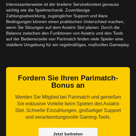
Interessanterweise ist der breitere Servicekontext genauso
wichtig wie die Spielmechanik. Zuverlässige
Zahlungsabwicklung, zugänglicher Support und klare
Bedingungen können einen praktischen Unterschied machen,
wenn Sie Sitzungen auf dem Aviatrix Slot planen. Durch die
Balance zwischen den Funktionen von Aviatrix und den Tools
auf der Bedienerseite von Parimatch finden viele Spieler eine
stabilere Umgebung für ein regelmäßiges, maßvolles Gameplay.
Fordern Sie Ihren Parimatch-
Bonus an
Werden Sie Mitglied bei Parimatch und genießen
Sie exklusive Vorteile beim Spielen des Aviatrix
Slot. Schnelle Einzahlungen, großartiger Support
und verantwortungsvolle Gaming-Tools.
Jetzt beitreten