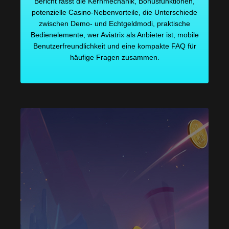
Bericht fasst die Kernmechanik, Bonusfunktionen,
potenzielle Casino-Nebenvorteile, die Unterschiede
zwischen Demo- und Echtgeldmodi, praktische
Bedienelemente, wer Aviatrix als Anbieter ist, mobile
Benutzerfreundlichkeit und eine kompakte FAQ für
häufige Fragen zusammen.