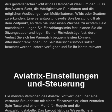
Aus gestalterischer Sicht ist das Demospiel ideal, um den Fluss
des Aviatrix-Slots, die Häufigkeit von Funktionen und die
möglichen Auslösungen von Multiplikatoren, Wilds oder Scattern
zu erkunden. Eine verantwortungsvolle Spielberatung gilt ab
dem Zeitpunkt, an dem Sie über einen Wechsel zu echtem Geld
nachdenken. Legen Sie Einzahlungslimits fest, planen Sie die
Sitzungsdauer und legen Sie nur Risikobeträge fest, deren
Verlust Sie sich bei Parimatch bequem leisten können.
Altersbeschränkungen und Selbstausschlusstools sollten
beachtet werden, sofern verfügbar und für Ihr Konto relevant.
Aviatrix-Einstellungen
und-Steuerung
Die meisten Versionen des Aviatrix Slot verfügen über eine
vertraute Steuerleiste mit einem Einsatzwähler, einer zentralen
Spin-Taste und einem Menü für Regeln und die
Auszahlungstabelle. Das Layout hält das Wesentliche in