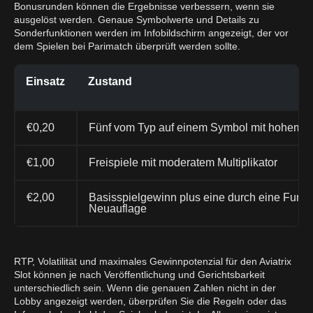
Bonusrunden können die Ergebnisse verbessern, wenn sie
ausgelöst werden. Genaue Symbolwerte und Details zu
Sonderfunktionen werden im Infobildschirm angezeigt, der vor
dem Spielen bei Parimatch überprüft werden sollte.
Einsatz
Zustand
€0,20
Fünf vom Typ auf einem Symbol mit hohem W
€1,00
Freispiele mit moderatem Multiplikator
€2,00
Basisspielgewinn plus eine durch eine Funkt
Neuauflage
RTP, Volatilität und maximales Gewinnpotenzial für den Aviatrix
Slot können je nach Veröffentlichung und Gerichtsbarkeit
unterschiedlich sein. Wenn die genauen Zahlen nicht in der
Lobby angezeigt werden, überprüfen Sie die Regeln oder das