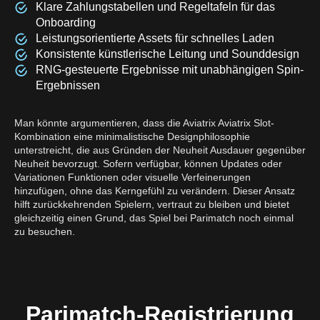
Klare Zahlungstabellen und Regeltafeln für das
Onboarding
Leistungsorientierte Assets für schnelles Laden
Konsistente künstlerische Leitung und Sounddesign
RNG-gesteuerte Ergebnisse mit unabhängigen Spin-
Ergebnissen
Man könnte argumentieren, dass die Aviatrix Aviatrix Slot-
Kombination eine minimalistische Designphilosophie
unterstreicht, die aus Gründen der Neuheit Ausdauer gegenüber
Neuheit bevorzugt. Sofern verfügbar, können Updates oder
Variationen Funktionen oder visuelle Verfeinerungen
hinzufügen, ohne das Kerngefühl zu verändern. Dieser Ansatz
hilft zurückkehrenden Spielern, vertraut zu bleiben und bietet
gleichzeitig einen Grund, das Spiel bei Parimatch noch einmal
zu besuchen.
Parimatch-Registrierung